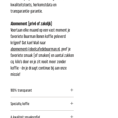
kwaliteitstoets, herkomstdata en
transparantie-garantie.
Abonnement (privé of zakelijk)
Voortaan elke maand op een vast moment je
favoriete Buurman Bonen koffie geleverd
krijgen? Dat kan! Mail naar
abonnement@
deelcafedebuurman.nl
,
geef je
favoriete smaak (of smaken) en aantal zakken
cq. kilo's door en je zit nooit meer zonder
koffie - én je draagt continue bij aan onze
missie!
100% transparant
Buurman Bonen geeft volledig inzicht in de
Specialty koffie
keten: van koffieboer tot koffiekop. Bekijk hier
het koffiepaspoort voor een uitgebreide
Deze koffie is handgeplukt én -gesorteerd met
A-kwaliteit smaakprofiel