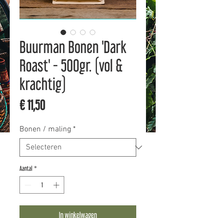
Buurman Bonen 'Dark
Roast' - 500gr. (vol &
krachtig)
Prijs
€ 11,50
Bonen / maling
*
Aantal
*
In winkelwagen