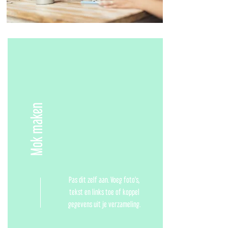
Mok maken
Pas dit zelf aan. Voeg foto's,
tekst en links toe of koppel
gegevens uit je verzameling.