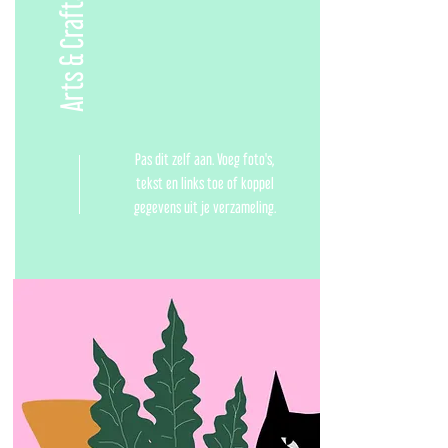
Arts & Crafts
Pas dit zelf aan. Voeg foto's,
tekst en links toe of koppel
gegevens uit je verzameling.