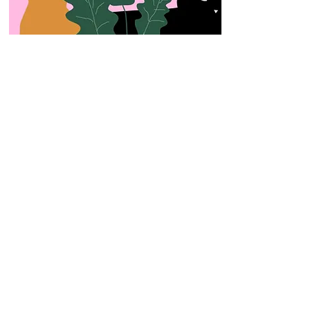
Over ons
Buurman Bonen
Peulenstraat 159
3371AL Hardinxveld-
Giessendam
Tel: 0184764064
Mail : info@buurmanbonen.nl
Volg het laatste nieuws op Facebook & Insta
Openingstijden
Maandag : 12:30 - 16:30
Dinsdag : 09.30
- 16:30